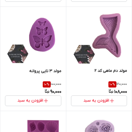
مولد دم ماهی کد ۲
مولد ۳ تایی پروانه
100,000
120,000
10
%
10
%
90,000
108,000
افزودن به سبد
افزودن به سبد