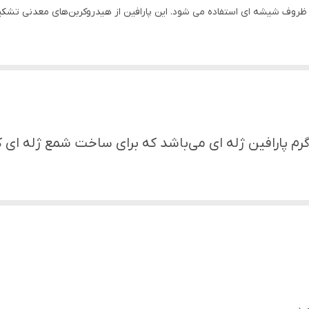
ل ظروف شیشه ای استفاده می شود. این پارافین از هیدروکربن‌های معدنی تشک
 تزئین آن از موادی مثل گل خشک یا صدف تزئینی استفاده کرد. این نوع پاراف
صولی که قصد خرید آن را دارید ۳۰۰ گرم پارافین ژله ای می‌باشد که برای ساخت ش