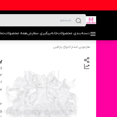
دسته‌بندی محصولات
خانه
پیگیری سفارش
همه محصولات
تما
هارمونی کندلز
/
انواع پارافین
پا
 g
بر
دس
بر
ج
و
شن