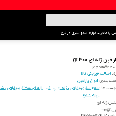
س با ما
خرید لوازم شمع سازی در کرج
رافین ژله ای gr 300
jelly paraffin 300
ند:
اصالت فیزیکی کالا
ته‌بندی
:
انواع پارافین
چسب‌ها :
شمع سازی
،
پارافین ژله ای
،
پارافین ژله ای ۳۰۰ گرم
،
پارافین ش
لوازم شمع
نس
:
ژله ای
زن
:
۳۰۰gr
اسه کالا
DKP-683374