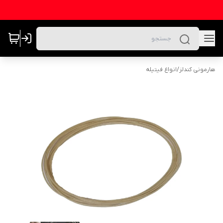
هارمونی کندلز
/
انواع فیتیله