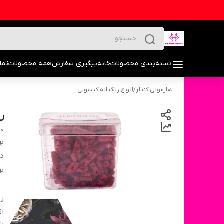
دسته‌بندی محصولات
خانه
پیگیری سفارش
همه محصولات
تما
هارمونی کندلز
/
انواع رنگدانه کپسولی
ر
10
بر
دس
بر
ر
ان
شن