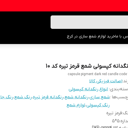
س با ما
خرید لوازم شمع سازی در کرج
نگدانه کپسولی شمع قرمز تیره کد ۱۰
capsule pigment dark red candle code 
ند:
اصالت فیزیکی کالا
ته‌بندی
:
انواع رنگدانه کپسولی
چسب‌ها :
شمع سازی
،
رنگدانه شمع
،
رنگدانه قرمز تیره
،
رنگ شمع
،
رنگ جا
رنگ کپسولی
،
لوازم شمع
نگ
:
قرمز تیره
دازه
:
۵*۵
اسه کالا
DKP-532124