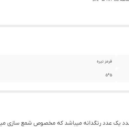
قرمز تیره
۵*۵
دد یک عدد رنگدانه میباشد که مخصوص شمع سازی میباش