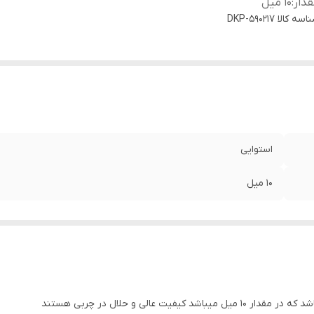
دار
:
۱۰ میل
اسه کالا
DKP-590217
استوایی
۱۰ میل
الی و حلال در چربی هستند