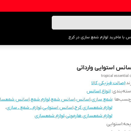
س با ما
خرید لوازم شمع سازی در کرج
سانس استوایی وارداتی
tropical essential o
ند:
اصالت فیزیکی کالا
ته‌بندی
:
انواع اسانس
چسب‌ها :
شمع سازی
،
اسانس
،
اسانس شمع
،
لوازم شمع
،
اسانس شمعسا
لوازم شمعسازی کرج
،
اسانس استوایی
،
لوازم ـ شمع ـ سازی
،
لوازم شمعسازی هارمونی
،
لوازم شمعسازی
یحه
:
استوایی