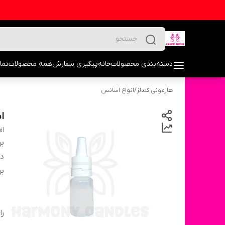
دسته‌بندی محصولات
خانه
پیگیری سفارش
همه محصولات
تما
هارمونی کندلز
/
انواع اسانس
ا
il
بر
دس
بر
را