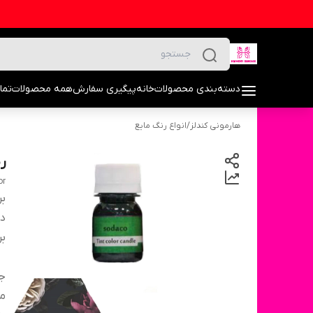
دسته‌بندی محصولات
خانه
پیگیری سفارش
همه محصولات
تما
هارمونی کندلز
/
انواع رنگ مایع
ر
or
بر
دس
بر
ج
مق