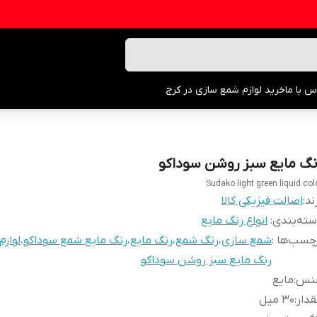
س با ما
خرید لوازم شمع سازی در کرج
نگ مایع سبز روشن سوداکو
Sudako light green liquid col
ند:
اصالت فیزیکی کالا
ته‌بندی
:
انواع رنگ مایع
چسب‌ها :
شمع سازی
،
رنگ شمع
،
رنگ مایع
،
رنگ مایع شمع سوداکو
،
لوازم
رنگ مایع سبز روشن سوداکو
نس
:
مایع
دار
:
۳۰ میل