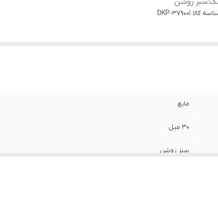
نگ
:
سبز روشن
اسه کالا
DKP-379001
مایع
۳۰ میل
سبز روشن