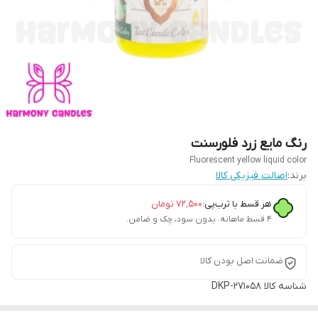
رنگ مایع زرد فلورسنت
Fluorescent yellow liquid color
برند:
اصالت فیزیکی کالا
هر قسط با ترب‌پی:
۷۲٬۵۰۰
تومان
۴ قسط ماهانه. بدون سود، چک و ضامن.
ضمانت اصل بودن کالا
شناسه کالا
DKP-271058