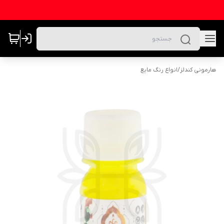
هارمونی کندلز
/
انواع رنگ مایع