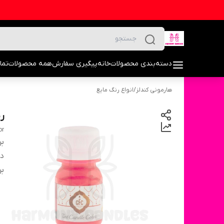
دسته‌بندی محصولات
خانه
پیگیری سفارش
همه محصولات
تما
هارمونی کندلز
/
انواع رنگ مایع
ر
or
بر
دس
بر