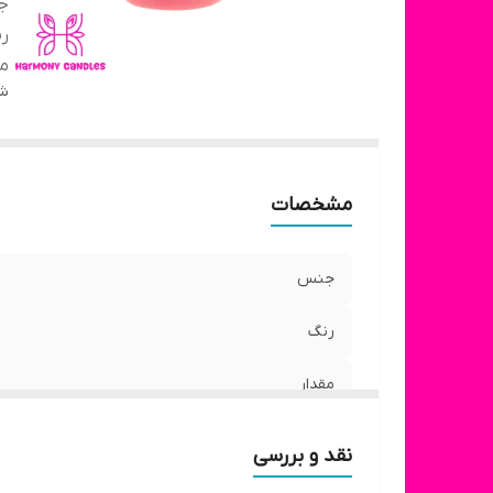
ج
ر
مق
شن
مشخصات
جنس
رنگ
مقدار
نقد و بررسی