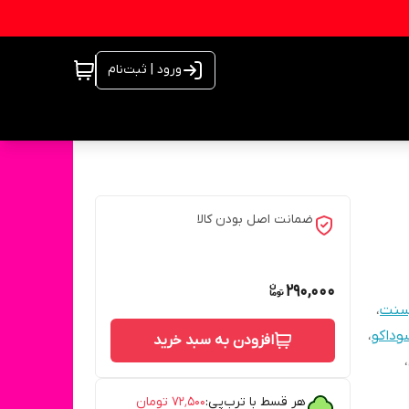
ورود | ثبت‌نام
ضمانت اصل بودن کالا
290,000
رسنت
،
وداکو
،
افزودن به سبد خرید
،
هر قسط با ترب‌پی:
۷۲٬۵۰۰
تومان