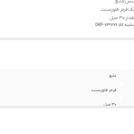
نس
:
مایع
نگ
:
قرمز فلورسنت
دار
:
۳۰ میل
اسه کالا
DKP-731779
مایع
قرمز فلورسنت
۳۰ میل