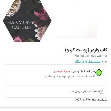
کاپ وارمر (پوست گردو)
Walnut skin cup warmer
برند:
اصالت فیزیکی کالا
هر قسط با ترب‌پی:
۱۵٬۰۰۰
تومان
۴ قسط ماهانه. بدون سود، چک و ضامن.
ضمانت اصل بودن کالا
شناسه کالا
DKP-704221