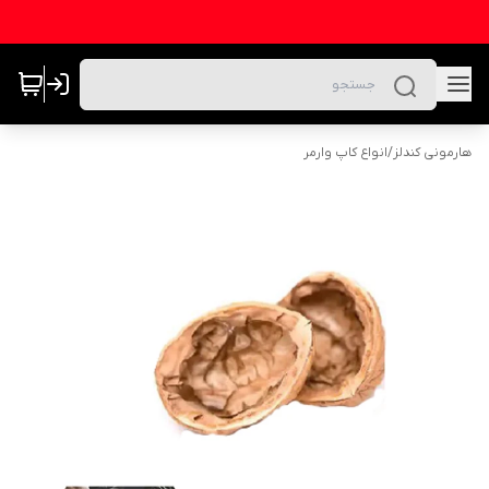
هارمونی کندلز
/
انواع کاپ وارمر