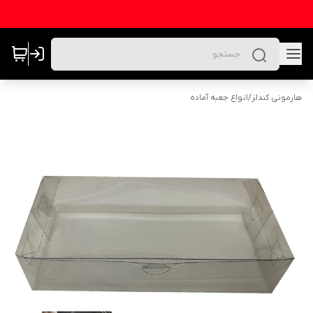
هارمونی کندلز
/
انواع جعبه آماده