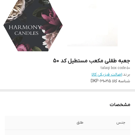
جعبه طقلی مکعب مستطیل کد 50
talaqi box code 50
برند:
اصالت فیزیکی کالا
شناسه کالا
DKP-690215
مشخصات
جنس
طلق