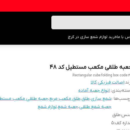
س با ما
خرید لوازم شمع سازی در کرج
عبه طلقی مکعب مستطیل کد ۴۸
Rectangular cube folding box code 
ند:
اصالت فیزیکی کالا
ته‌بندی
:
انواع جعبه آماده
چسب‌ها :
شمع سازی
،
طلق
،
طلق مکعب مربع
،
جعبه طلقی مکعب مستط
جعبه شمع طلقی
،
جعبه شمع
،
لوازم شمع
نس
:
طلق
دازه کف
:
۵