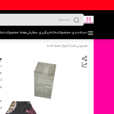
دسته‌بندی محصولات
خانه
پیگیری سفارش
همه محصولات
تما
هارمونی کندلز
/
انواع جعبه آماده
ج
48
بر
دس
بر
ج
ان