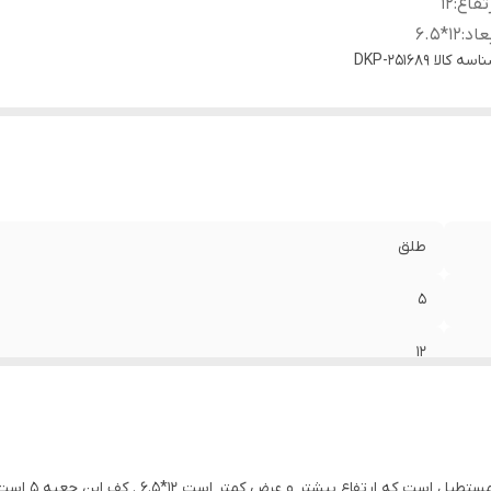
تفاع
:
۱۲
عاد
:
۱۲*۶.۵
اسه کالا
DKP-251689
طلق
۵
۱۲
۱۲*۶.۵
رتفاع بیشتر و عرض کمتر است ۱۲*۶.۵ . کف این جعبه ۵ است