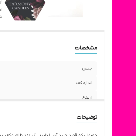
ار
اب
شن
مشخصات
جنس
اندازه کف
ارتفاع
ابعاد
توضیحات
حصولی که قصد خرید آن را دارید یک عدد طلق مکعب مستطیل است که ا