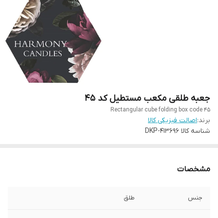
جعبه طلقی مکعب مستطیل کد ۴۵
Rectangular cube folding box code 45
برند:
اصالت فیزیکی کالا
شناسه کالا
DKP-413696
مشخصات
جنس
طلق