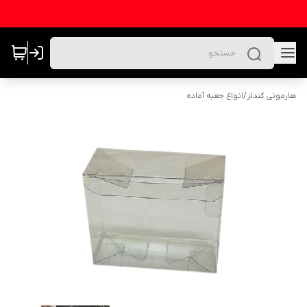
هارمونی کندلز
/
انواع جعبه آماده