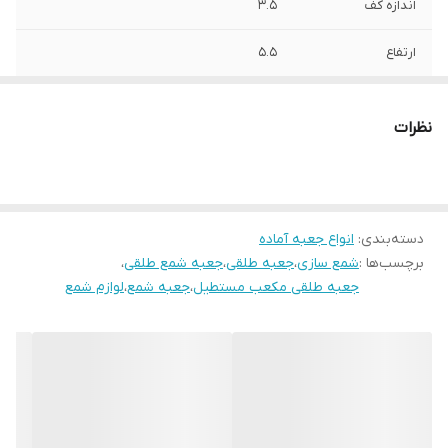
اندازه کف
۳.۵
ارتفاع
۵.۵
ابعاد
۷*۳.۵
نظرات
دسته‌بندی
:
انواع جعبه آماده
برچسب‌ها :
شمع سازی
،
جعبه طلقی
،
جعبه شمع طلقی
،
جعبه طلقی مکعب مستطیل
،
جعبه شمع
،
لوازم شمع