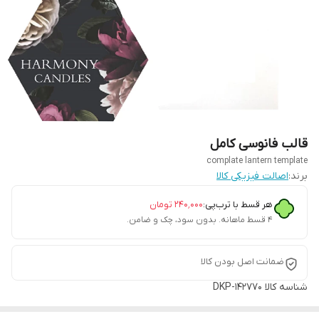
قالب فانوسی کامل
complate lantern template
برند:
اصالت فیزیکی کالا
هر قسط با ترب‌پی:
۲۴۰٬۰۰۰
تومان
۴ قسط ماهانه. بدون سود، چک و ضامن.
ضمانت اصل بودن کالا
شناسه کالا
DKP-142770