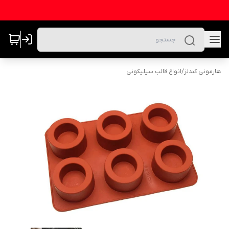
هارمونی کندلز
/
انواع قالب سیلیکونی