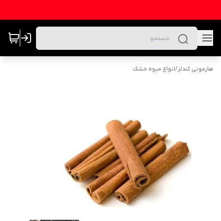
هارمونی کندلز
/
انواع میوه خشک