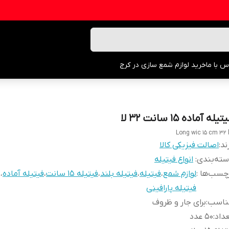
س با ما
خرید لوازم شمع سازی در کرج
تیله آماده ۱۵ سانت ۳۲ لا
Long wic 15 cm 32 
ند:
اصالت فیزیکی کالا
ته‌بندی
:
انواع فیتیله
چسب‌ها :
لوازم شمع
،
فیتیله
،
فیتیله بلند
،
فیتیله ۱۵ سانت
،
فیتیله آماده
،
فیتیله پارافینی
ناسب
:
برای جار و ظروف
داد
:
۵۰ عدد