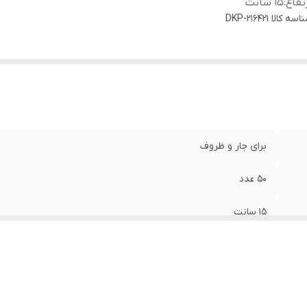
تفاع
:
۱۵ سانت
اسه کالا
DKP-216421
برای جار و ظروف
۵۰ عدد
۱۵ سانت