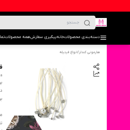
دسته‌بندی محصولات
خانه
پیگیری سفارش
همه محصولات
تما
هارمونی کندلز
/
انواع فیتیله
فی
la
بر
دس
بر
م
تع