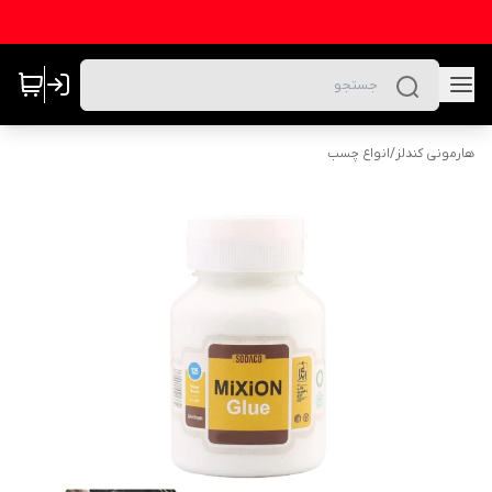
هارمونی کندلز
/
انواع چسب