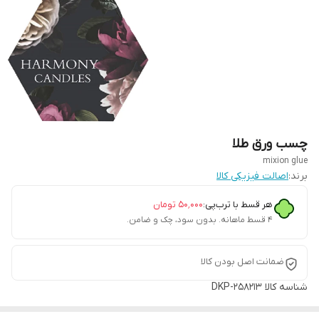
چسب ورق طلا
mixion glue
برند:
اصالت فیزیکی کالا
هر قسط با ترب‌پی:
۵۰٬۰۰۰
تومان
۴ قسط ماهانه. بدون سود، چک و ضامن.
ضمانت اصل بودن کالا
شناسه کالا
DKP-258213