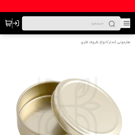
هارمونی کندلز
/
انواع ظروف فلزی