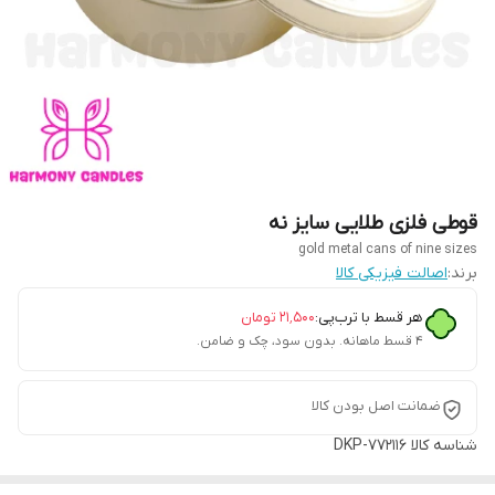
قوطی فلزی طلایی سایز نه
gold metal cans of nine sizes
برند:
اصالت فیزیکی کالا
هر قسط با ترب‌پی:
۲۱٬۵۰۰
تومان
۴ قسط ماهانه. بدون سود، چک و ضامن.
ضمانت اصل بودن کالا
شناسه کالا
DKP-772116