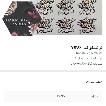
ترانسفر کد ۷۹۲۸۶۱
transfer code 792861
برند:
اصالت فیزیکی کالا
شناسه کالا
DKP-091863
مشخصات
اندازه
۳۰*۳۸