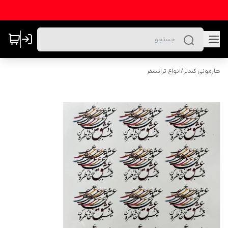
هارمونی کندلز
/
انواع ترانسفر