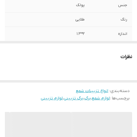
جنس
پولک
رنگ
طلایی
اندازه
۲*۱.۳
مقدار
هر عدد
نظرات
دسته‌بندی
:
انواع تزیینات شمع
برچسب‌ها :
لوازم شمع
،
برگ
،
برگ تزیینی
،
لوازم تزیینی