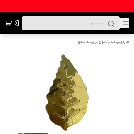
هارمونی کندلز
/
انواع تزیینات شمع