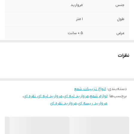
جنس
مروارید
طول
۱ متر
عرض
۰.۵ سانت
رنگ
نقره ای
نظرات
دسته‌بندی
:
انواع تزیینات شمع
برچسب‌ها :
لوازم شمع
،
مروارید لپه ای
،
مروارید لپه ای نقره ای
،
مروارید ریسه ای
،
مروارید نقره ای