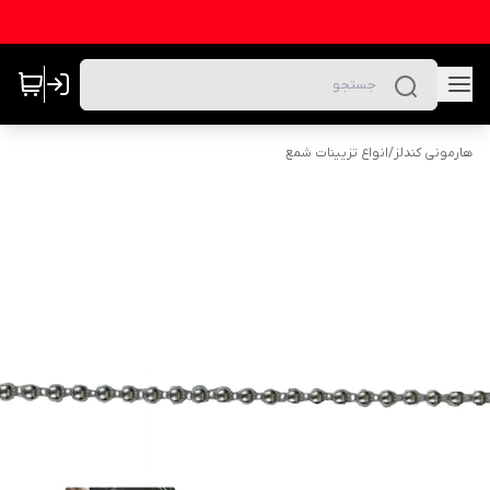
هارمونی کندلز
/
انواع تزیینات شمع