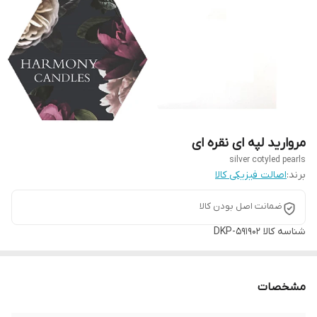
مروارید لپه ای نقره ای
silver cotyled pearls
برند:
اصالت فیزیکی کالا
ضمانت اصل بودن کالا
شناسه کالا
DKP-591902
مشخصات