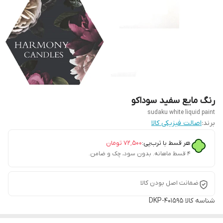
رنگ مایع سفید سوداکو
sudaku white liquid paint
برند:
اصالت فیزیکی کالا
هر قسط با ترب‌پی:
۷۲٬۵۰۰
تومان
۴ قسط ماهانه. بدون سود، چک و ضامن.
ضمانت اصل بودن کالا
شناسه کالا
DKP-401595