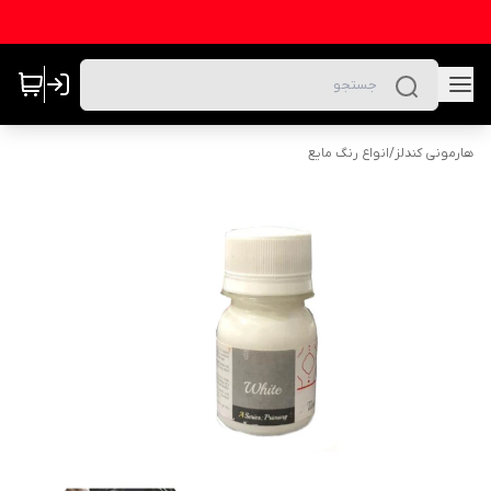
هارمونی کندلز
/
انواع رنگ مایع