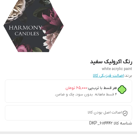
رنگ اکرولیک سفید
white acrylic paint
برند:
اصالت فیزیکی کالا
هر قسط با ترب‌پی:
۶۵٬۰۰۰
تومان
۴ قسط ماهانه. بدون سود، چک و ضامن.
اصالت اصل بودن کالا
شناسه کالا
DKP_684442