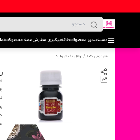
دسته‌بندی محصولات
خانه
پیگیری سفارش
همه محصولات
تما
هارمونی کندلز
/
انواع رنگ اکرولیک
ر
nt
بر
دس
بر
ج
مق