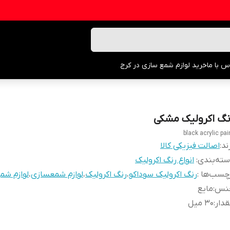
س با ما
خرید لوازم شمع سازی در کرج
نگ اکرولیک مشکی
black acrylic pai
ند:
اصالت فیزیکی کالا
ته‌بندی
:
انواع رنگ اکرولیک
چسب‌ها :
رنگ اکرولیک سوداکو
،
رنگ اکرولیک
،
لوازم شمعسازی
،
لوازم شم
نس
:
مایع
دار
:
30 میل