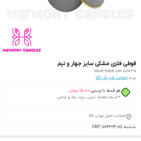
قوطی فلزی مشکی سایز جهار و نیم
black metal can size 4.5
برند:
اصالت فیزیکی کالا
هر قسط با ترب‌پی:
۱۵٬۰۰۰
تومان
۴ قسط ماهانه. بدون سود، چک و ضامن.
ضمانت اصل بودن کالا
شناسه کالا
DKP-564324