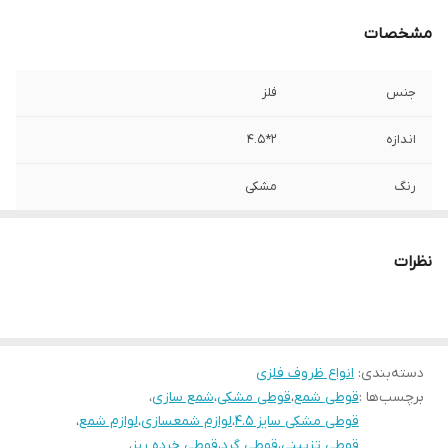
مشخصات
جنس
فلز
اندازه
۲*۴.۵
رنگ
مشکی
نظرات
دسته‌بندی
:
انواع ظروف فلزی
برچسب‌ها :
قوطی شمع
،
قوطی مشکی
،
شمع سازی
،
قوطی مشکی سایز ۴.۵
،
لوازم شمعسازی
،
لوازم شمع
،
قوطی تزیینی
،
قوطی گرد
،
قوطی خرده ریز
،