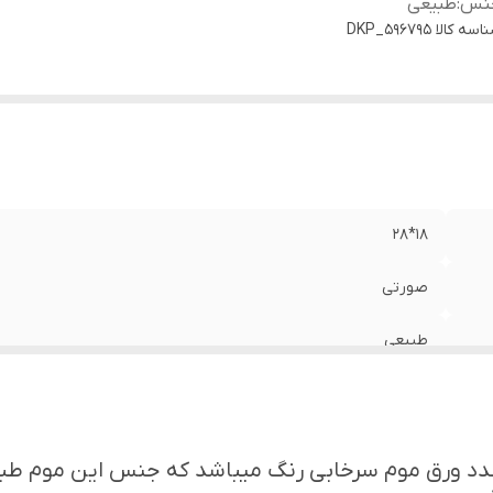
نس
:
طبیعی
اسه کالا
DKP_596795
۱۸*۲۸
صورتی
طبیعی
دد ورق موم سرخابی رنگ میباشد که جنس این موم طبیع