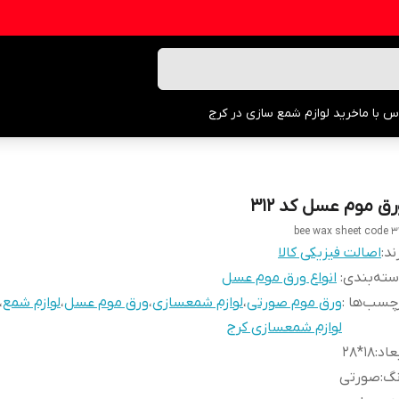
س با ما
خرید لوازم شمع سازی در کرج
رق موم عسل کد ۳۱۲
bee wax sheet code 3
ند:
اصالت فیزیکی کالا
ته‌بندی
:
انواع ورق موم عسل
چسب‌ها :
ورق موم صورتی
،
لوازم شمعسازی
،
ورق موم عسل
،
لوازم شمع
،
لوازم شمعسازی کرج
عاد
:
۱۸*۲۸
نگ
:
صورتی