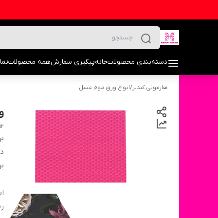
دسته‌بندی محصولات
خانه
پیگیری سفارش
همه محصولات
تما
هارمونی کندلز
/
انواع ورق موم عسل
و
12
بر
دس
بر
اب
ر