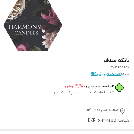
بانکه صدف
oyster bank
برند:
اصالت فیزیکی کالا
هر قسط با ترب‌پی:
۴۱٬۲۵۰
تومان
۴ قسط ماهانه. بدون سود، چک و ضامن.
اصالت اصل بودن کالا
شناسه کالا
DKP_603321