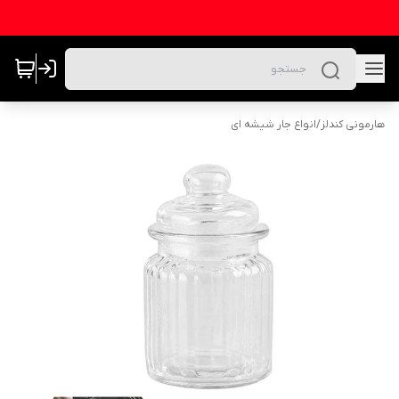
هارمونی کندلز
/
انواع جار شیشه ای