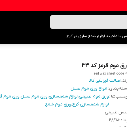
س با ما
خرید لوازم شمع سازی در کرج
ق موم قرمز کد ۳۳
red wax sheet code 
ند:
اصالت فیزیکی کالا
ته‌بندی
:
انواع ورق موم عسل
چسب‌ها :
ورق موم طبیعی
،
لوازم شمعسازی
،
ورق موم عسل
،
ورق موم قر
لوازم شمعسازی کرج
،
ورق موم شمع
نس
:
طبیعی
عاد
:
۱۸*۲۸