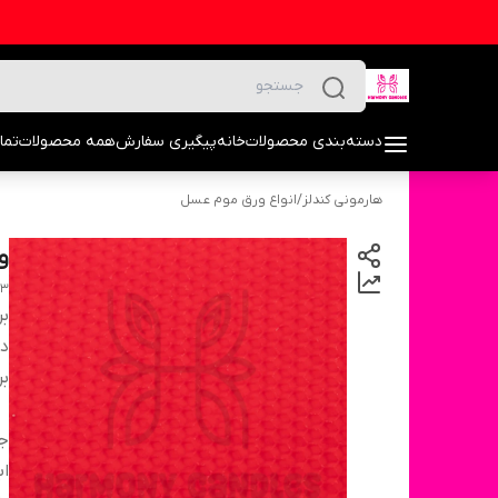
دسته‌بندی محصولات
خانه
پیگیری سفارش
همه محصولات
تما
هارمونی کندلز
/
انواع ورق موم عسل
ور
33
بر
دس
بر
ج
اب