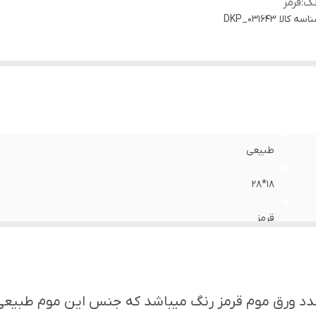
نگ
:
قرمز
اسه کالا
DKP_031643
طبیعی
۱۸*۲۸
قرمز
دد ورق موم قرمز رنگ میباشد که جنس این موم طبیعی م