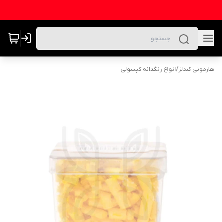
هارمونی کندلز
/
انواع رنگدانه کپسولی