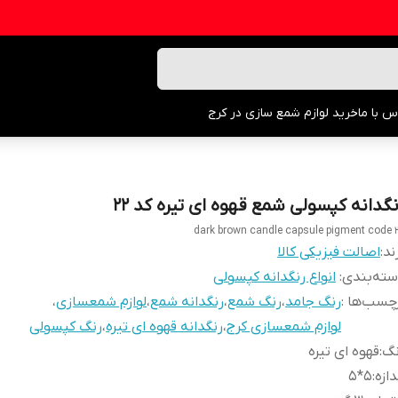
س با ما
خرید لوازم شمع سازی در کرج
نگدانه کپسولی شمع قهوه ای تیره کد ۲۲
dark brown candle capsule pigment code 
ند:
اصالت فیزیکی کالا
ته‌بندی
:
انواع رنگدانه کپسولی
چسب‌ها :
رنگ جامد
،
رنگ شمع
،
رنگدانه شمع
،
لوازم شمعسازی
،
لوازم شمعسازی کرج
،
رنگدانه قهوه ای تیره
،
رنگ کپسولی
نگ
:
قهوه ای تیره
دازه
:
۵*۵