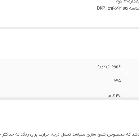
دار
:
۳۰ گرم
اسه کالا
DKP_594543
قهوه ای تیره
۵*۵
۳۰ گرم
صوص شمع سازی میباشد تحمل درجه حرارت برای رنگدانه حداکثر ۸۰ درجه سانتیگراد میباشد