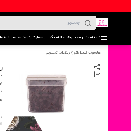
دسته‌بندی محصولات
خانه
پیگیری سفارش
همه محصولات
تما
هارمونی کندلز
/
انواع رنگدانه کپسولی
ر
22
بر
دس
بر
ر
ان