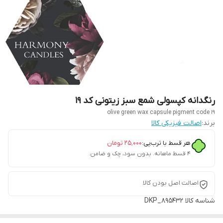
رنگدانه کپسولی شمع سبز زیتونی کد ۱۹
olive green wax capsule pigment code 19
برند:
اصالت فیزیکی کالا
هر قسط با ترب‌پی:
۲۵٬۰۰۰
تومان
۴ قسط ماهانه. بدون سود، چک و ضامن.
اصالت اصل بودن کالا
شناسه کالا
DKP_895432