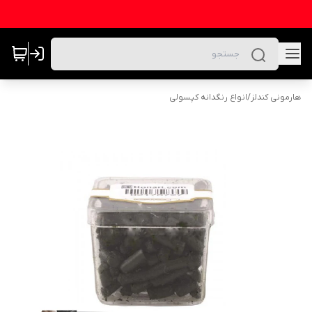
هارمونی کندلز
/
انواع رنگدانه کپسولی