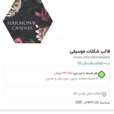
قالب شکلات موسیقی
music chocolate template
برند:
اصالت فیزیکی کالا
هر قسط با ترب‌پی:
۲۳٬۷۵۰
تومان
۴ قسط ماهانه. بدون سود، چک و ضامن.
اصالت اصل لودن کالا
شناسه کالا
DKP_069321