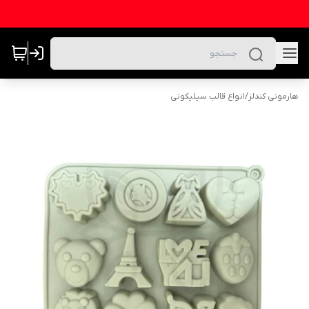
هارمونی کندلز
/
انواع قالب سیلیکونی