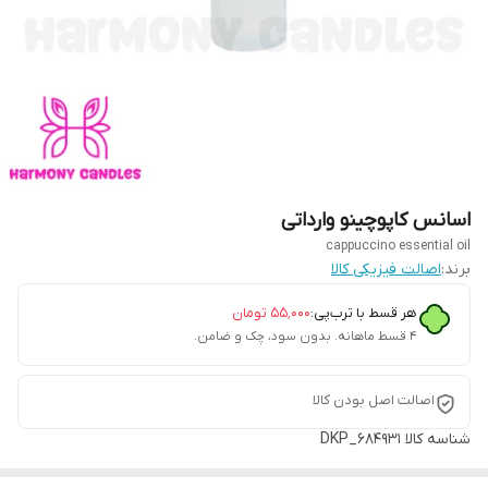
اسانس کاپوچینو وارداتی
cappuccino essential oil
برند:
اصالت فیزیکی کالا
هر قسط با ترب‌پی:
۵۵٬۰۰۰
تومان
۴ قسط ماهانه. بدون سود، چک و ضامن.
اصالت اصل بودن کالا
شناسه کالا
DKP_684931