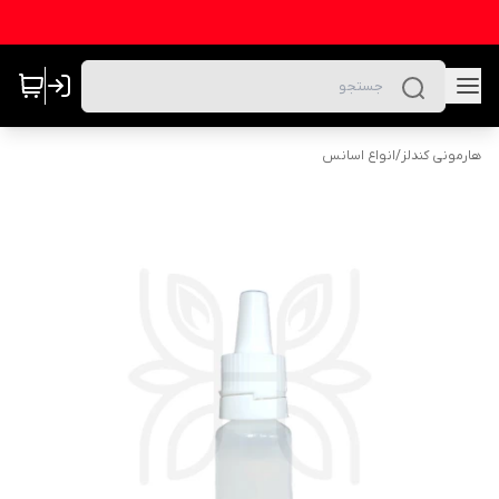
هارمونی کندلز
/
انواع اسانس