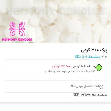
پرک ۳۰۰ گرمی
برند:
اصالت فیزیکی کالا
هر قسط با ترب‌پی:
۷۷٬۵۰۰
تومان
۴ قسط ماهانه. بدون سود، چک و ضامن.
اصالت اصل بودن کالا
شناسه کالا
DKP_645321