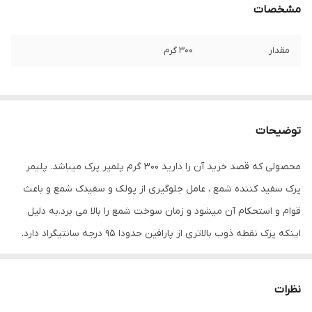
مشخصات
مقدار
300 گرم
توضیحات
محصولی که قصد خرید آن را دارید ۳۰۰ گرم پلمیر پرک میباشد. پلیمر
پرک سفید کننده شمع ، عامل جلوگیری از پولک و سفیدک شمع و باعث
قوام و استحکام آن میشود و زمان سوخت شمع را بالا می برد.به دلیل
اینکه پرک نقطه ذوب بالاتری از پارافین حدودا ۹۵ درجه سانتیگراد دارد.
حتما ابتدا پرک را ذوب کرده سپس پارافین را به آن اضافه کنید.
در هر یک کیلو پارافین نباید بیش از ۱۰۰ گرم از این محصول استفاده شود
نظرات
زیرا باعث ترک خوردن شمع میشود.