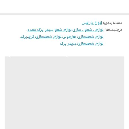
بهتر است بین ۵۰ تا ۱۰۰ گرم در هر کیلواستفاده کنید.
نقطه ذوب این محصول ۹۵ درجه است ، برای همین باید دمای پارافین به
دسته‌بندی
:
انواع پارافین
این محدوده برسد تا این ماده در پارافین حل شود.
برچسب‌ها :
لوازم ـ شمع ـ سازی
،
لوازم شمع
،
پلیمر پرک عمده
،
لوازم شمعسازی هارمونی
،
لوازم شمعسازی کرج
،
پرک
،
لوازم شمعسازی
،
پلیمر پرک