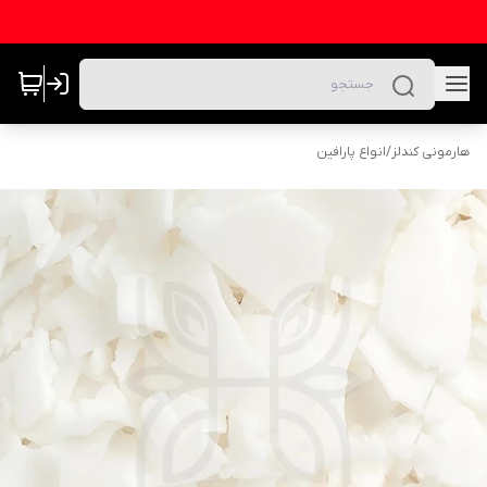
هارمونی کندلز
/
انواع پارافین