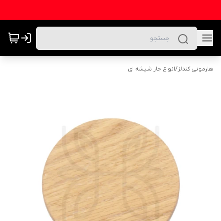
هارمونی کندلز
/
انواع جار شیشه ای