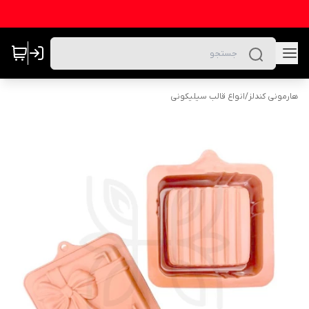
هارمونی کندلز
/
انواع قالب سیلیکونی