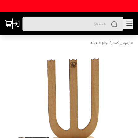
هارمونی کندلز
/
انواع فیتیله