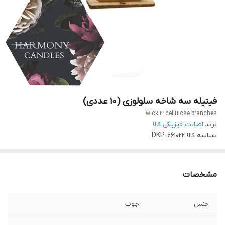
فیتیله سه شاخه سلولوزی (۱۰ عددی)
wick 3 cellulose branches
برند:
اصالت فیزیکی کالا
شناسه کالا
DKP-661022
مشخصات
جنس
چوب