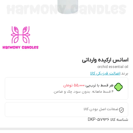
اسانس ارکیده وارداتی
orchid essential oil
برند:
اصالت فیزیکی کالا
هر قسط با ترب‌پی:
۵۵٬۰۰۰
تومان
۴ قسط ماهانه. بدون سود، چک و ضامن.
ضمانت اصل بودن کالا
شناسه کالا
DKP-517936