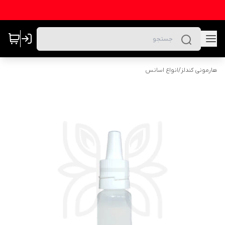
هارمونی کندلز
/
انواع اسانس