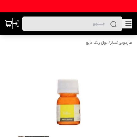
هارمونی کندلز
/
انواع رنگ مایع