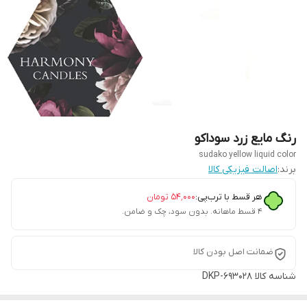
رنگ مایع زرد سوداکو
sudako yellow liquid color
برند:
اصالت فیزیکی کالا
هر قسط با ترب‌پی:
۵۴٬۰۰۰
تومان
۴ قسط ماهانه. بدون سود، چک و ضامن.
ضمانت اصل بودن کالا
شناسه کالا
DKP-693028