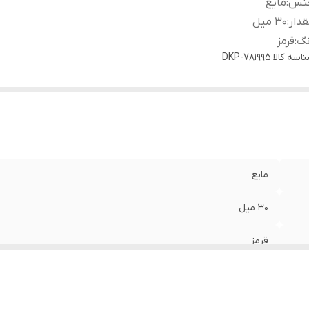
نس
:
مایع
دار
:
۳۰ میل
نگ
:
قرمز
اسه کالا
DKP-781995
مایع
۳۰ میل
قرمز