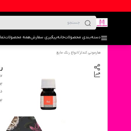
دسته‌بندی محصولات
خانه
پیگیری سفارش
همه محصولات
تما
هارمونی کندلز
/
انواع رنگ مایع
ر
or
بر
دس
بر