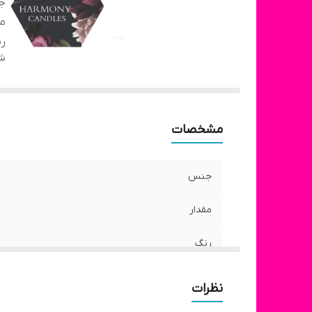
ج
مق
ر
شن
مشخصات
جنس
مقدار
رنگ
نظرات