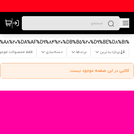
%D9%82%D8%A7%D9%84%D8%A8%20%DA%AF%D9%84%20%DB%B5%20%D9%BE%D8%B1
پربازدیدترین
برندها
دسته‌بندی
فقط محصولات موجو
کالایی در این صفحه موجود نیست