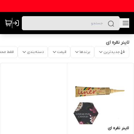
لاینر نقره ای
جدیدترین
برندها
قیمت
دسته‌بندی
فقط محص
لاینر نقره ای