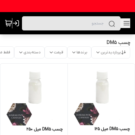
چسب DM5
پربازدیدترین
برندها
قیمت
دسته‌بندی
فقط م
چسب DM5 میل ۱۲۵
چسب DM5 میل ۲۵۰