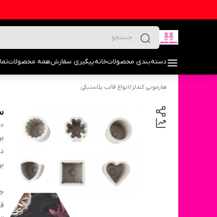
دسته‌بندی محصولات
خانه
پیگیری سفارش
همه محصولات
تما
هارمونی کندلز
/
انواع قالب پلاستیکی
ست
6-digit candle mold (height7)
بر
دس
بر
ج
ق