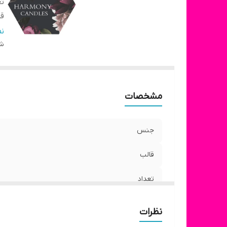
تع
ق
ار
ن
شن
مشخصات
جنس
قالب
تعداد
قطر
نظرات