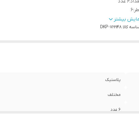
داد
:
۶ عدد
طر
:
۶
تفاع
:
۷
مایش بیشتر
اسه کالا
DKP-719948
پلاستیک
مختلف
۶ عدد
۶