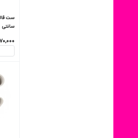
سانتی
170,000