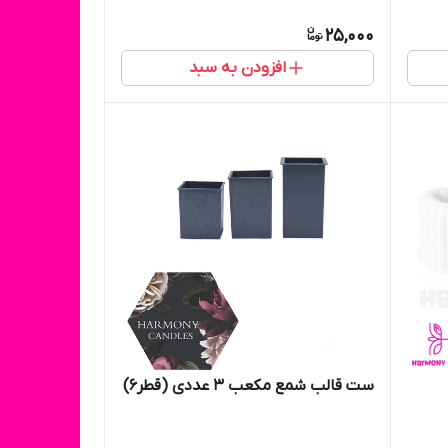
25,000
افزودن به سبد
ست قالب شمع مکعب ۳ عددی (قطر۶)