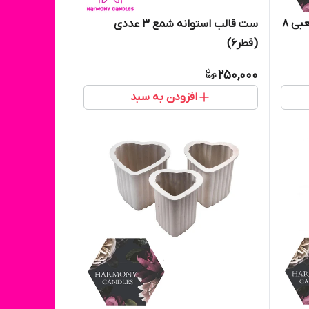
ست قالب شمع ۴ عددی مدل مکعبی ۸
ست قالب استوانه شمع ۳ عددی
(قطر۶)
250,000
افزودن به سبد