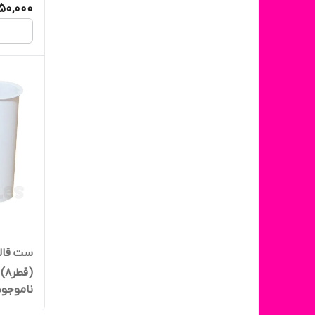
50,000
(قطر۸)
ناموجود