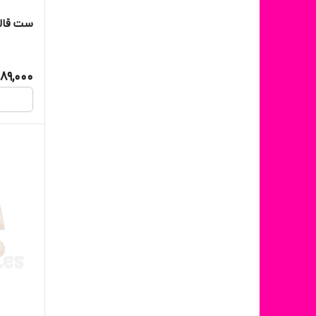
ست قالب شمع
189,000