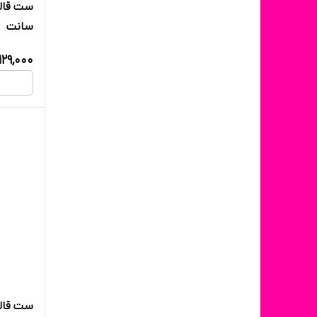
سانت
129,000