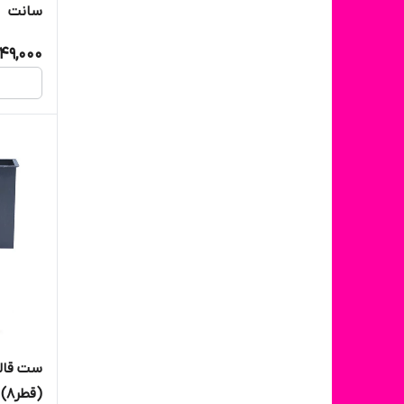
سانت
49,000
(قطر۸)