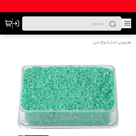
هارمونی کندلز
/
انواع شن