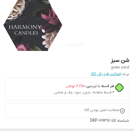
شن سبز
green sand
برند:
اصالت فیزیکی کالا
هر قسط با ترب‌پی:
۶٬۲۵۰
تومان
۴ قسط ماهانه. بدون سود، چک و ضامن.
ضمانت اصل بودن کالا
شناسه کالا
DKP-619371