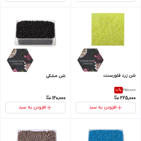
شن زرد فلورسنت
شن مشکی
250,000
10
%
120,000
225,000
افزودن به سبد
افزودن به سبد