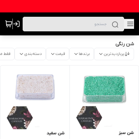
شن رنگی
پربازدیدترین
برندها
قیمت
دسته‌بندی
فقط م
شن سبز
شن سفید