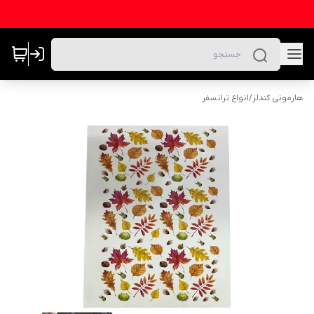
هارمونی کندلز
/
انواع ترانسفر