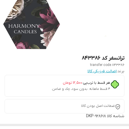
ترانسفر کد ۸۴۳۳۸۶
transfer code 843386
برند:
اصالت فیزیکی کالا
هر قسط با ترب‌پی:
۱۲٬۵۰۰
تومان
۴ قسط ماهانه. بدون سود، چک و ضامن.
ضمانت اصل بودن کالا
شناسه کالا
DKP-928618