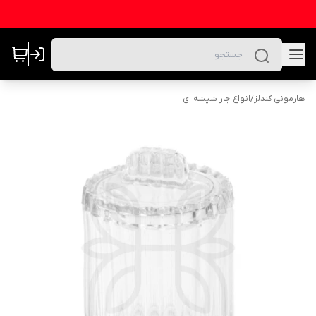
هارمونی کندلز
/
انواع جار شیشه ای