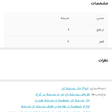
مشخصات
جنس
شیشه
ارتفاع
۹
قطر
۷
کشور تولید کننده
ایران
نظرات
دسته‌بندی
:
انواع جار شیشه ای
برچسب‌ها :
ظروف ـشیشه ای
،
خرید شیشه در کرج
،
جار شیشه ای شمعسازی
،
شیشه هنری
،
لوازم شمعسازی هارمونی
،
ظرف شیشه ای
،
شیشه
،