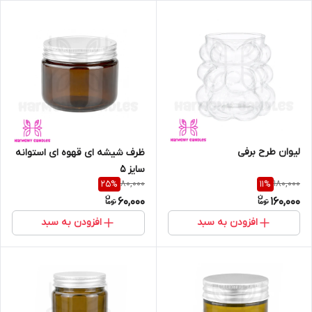
لیوان طرح برفی
ظرف شیشه ای قهوه ای استوانه
سایز 5
80,000
180,000
25
%
11
%
60,000
160,000
افزودن به سبد
افزودن به سبد